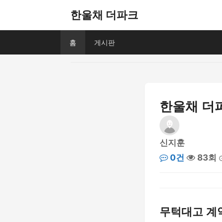
한울채 더파크
홈
게시판
한울채 더파
신지훈
0건
83회
무턱대고 계