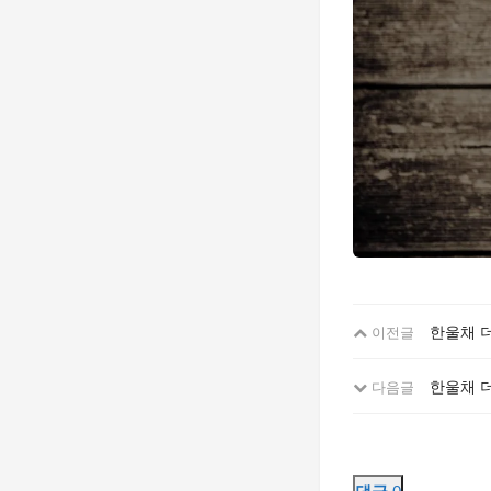
한울채 더
이전글
한울채 
다음글