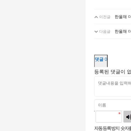
한울채 더
이전글
한울채 
다음글
댓글
0
등록된 댓글이 
고침
자동등록방지 숫자를